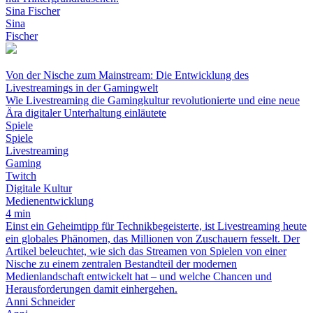
Sina Fischer
Sina
Fischer
Von der Nische zum Mainstream: Die Entwicklung des
Livestreamings in der Gamingwelt
Wie Livestreaming die Gamingkultur revolutionierte und eine neue
Ära digitaler Unterhaltung einläutete
Spiele
Spiele
Livestreaming
Gaming
Twitch
Digitale Kultur
Medienentwicklung
4 min
Einst ein Geheimtipp für Technikbegeisterte, ist Livestreaming heute
ein globales Phänomen, das Millionen von Zuschauern fesselt. Der
Artikel beleuchtet, wie sich das Streamen von Spielen von einer
Nische zu einem zentralen Bestandteil der modernen
Medienlandschaft entwickelt hat – und welche Chancen und
Herausforderungen damit einhergehen.
Anni Schneider