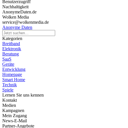
Benutzerzugriff
Nachhaltigkeit
AnonymeDaten.de
Wolken Media
service@wolkenmedia.de
Anonyme Daten
Kategorien
Breitband
Elektronik
Beratung
SaaS
Geräte
Entwicklung
Homepage
Smart Home
Technik
Spiele
Lernen Sie uns kennen
Kontakt
Medien
Kampagnen
Mein Zugang
News-E-Mail
Partner-Angebote