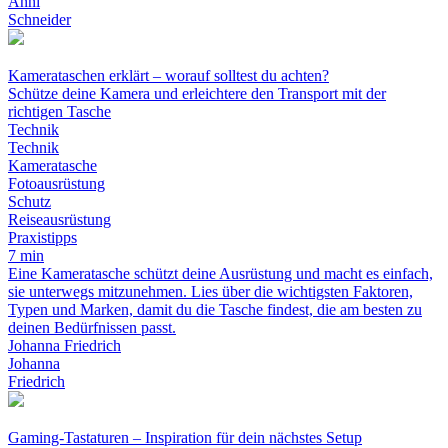
Anni
Schneider
Kamerataschen erklärt – worauf solltest du achten?
Schütze deine Kamera und erleichtere den Transport mit der
richtigen Tasche
Technik
Technik
Kameratasche
Fotoausrüstung
Schutz
Reiseausrüstung
Praxistipps
7 min
Eine Kameratasche schützt deine Ausrüstung und macht es einfach,
sie unterwegs mitzunehmen. Lies über die wichtigsten Faktoren,
Typen und Marken, damit du die Tasche findest, die am besten zu
deinen Bedürfnissen passt.
Johanna Friedrich
Johanna
Friedrich
Gaming-Tastaturen – Inspiration für dein nächstes Setup