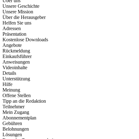
Über uns
Unsere Geschichte
Unsere Mission
Über die Herausgeber
Helfen Sie uns
Adressen
Präsentation
Kostenlose Downloads
Angebote
Rückmeldung
Einkaufsführer
Anweisungen
Videoinhalte
Details
Unterstützung
Hilfe
Meinung
Offene Stellen
Tipp an die Redaktion
Teilnehmer
Mein Zugang
Abonnementplan
Gebühren
Belohnungen
Lösungen